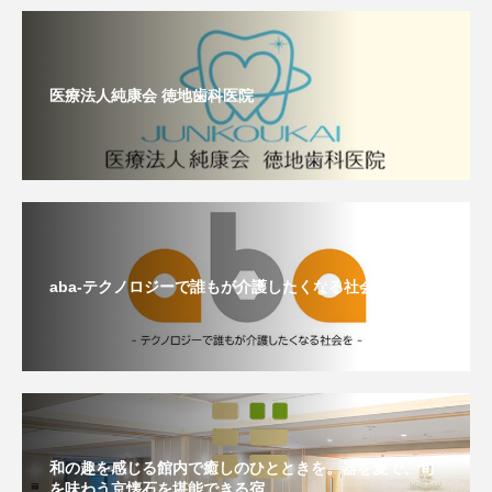
医療法人純康会 徳地歯科医院
aba-テクノロジーで誰もが介護したくなる社会をつくる-
和の趣を感じる館内で癒しのひとときを。器を愛で、旬
を味わう京懐石を堪能できる宿。