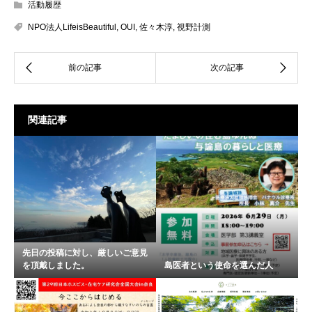
活動履歴
NPO法人LifeisBeautiful
,
OUI
,
佐々木淳
,
視野計測
関連記事
先日の投稿に対し、厳しいご意見
を頂戴しました。
島医者という使命を選んだ人