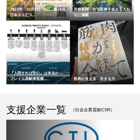
2022年 10月8日、9日 第29回
京都新聞 在宅医療を支える人た
日本ホスピス...
ちに掲載
『入院すれば安心』は本当か ―
フレイル高齢者医療...
筋肉が支える、生きる力
支援企業一覧
（社会企業貢献CSR）