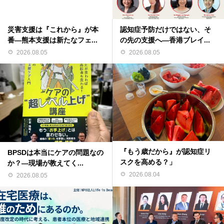
災害支援は『これから』が本
認知症予防だけではない、そ
番―熊本支援は新たなフェ...
の先の支援へ―香港ブレイ...
2026.08.05
2026.08.05
『もう歳だから』が認知症リ
BPSDは本当にケアの問題なの
スクを高める？」
か？―現場が教えてく...
2026.08.04
2026.08.05