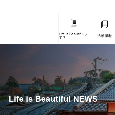
Life is Beautifulっ
活動履歴
て？
Life is Beautiful NEWS