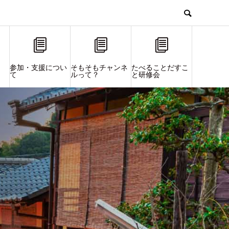
参加・支援につい
そもそもチャンネ
たべることだすこ
て
ルって？
と研修会