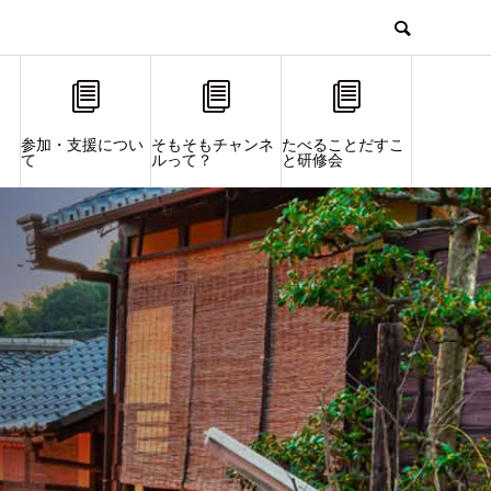
参加・支援につい
そもそもチャンネ
たべることだすこ
て
ルって？
と研修会