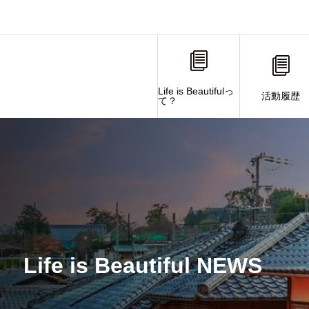
Life is Beautifulっ
活動履歴
て？
Life is Beautiful NEWS